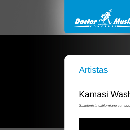
Artistas
Kamasi Wash
Saxofonista californiano consid