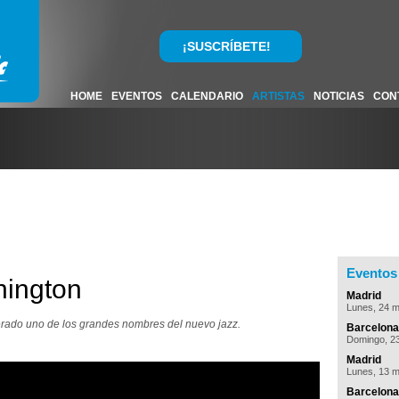
¡SUSCRÍBETE!
HOME
EVENTOS
CALENDARIO
ARTISTAS
NOTICIAS
CON
Eventos 
ington
Madrid
Lunes, 24 
erado uno de los grandes nombres del nuevo jazz.
Barcelona
Domingo, 2
Madrid
Lunes, 13 
Barcelona