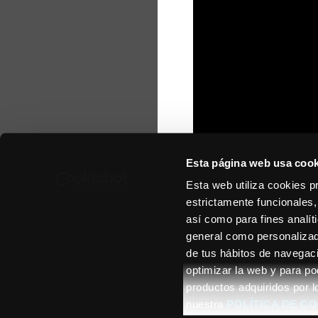
Esta página web usa cook
Esta web utiliza cookies p
estrictamente funcionales,
así como para fines analít
general como personalizada
de tus hábitos de navegació
© 2026 - BIG TOURS S
optimizar la web y para po
productos adquiridos por l
nuestra
POLÍTICA DE C