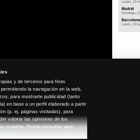
Lunes, 14 
Madrid
Domingo, 1
Barcelona
Lunes, 24 ju
ies
ropias y de terceros para fines
 permitiendo la navegación en la web,
icos, para mostrarte publicidad (tanto
) en base a un perfil elaborado a partir
n (p. ej. páginas visitadas), para
L consta inscrita en el Registro Mercantil de Barcelona, en el tomo 36481, folio 107, hoja
der valorar las opiniones de los
Aviso legal
-
Política de Privacidad
-
Política de Cookies
-
Condiciones Generales
os usuarios. Puede consultar aquí
(*) La venta de entradas en doctormusic.com es gestionada por entradas.com
OOKIES