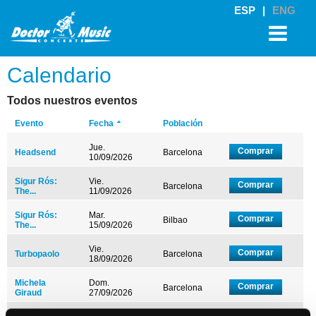
ESP
|
ENG
Calendario
Todos nuestros eventos
Evento
Fecha
Población
Jue.
Comprar
Headsend
Barcelona
10/09/2026
Sigur Rós:
Vie.
Comprar
Barcelona
The...
11/09/2026
Sigur Rós:
Mar.
Comprar
Bilbao
The...
15/09/2026
Vie.
Comprar
Turbopaolo
Barcelona
18/09/2026
Michela
Dom.
Comprar
Barcelona
Giraud
27/09/2026