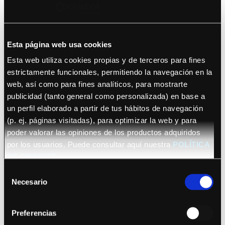
Michela
Lun.
Comprar
Madrid
Giraud
28/09/2026
Jue.
Comprar
Evanescence
Barcelona
01/10/2026
Esta página web usa cookies
Vie.
Comprar
Evanescence
Madrid
02/10/2026
Esta web utiliza cookies propias y de terceros para fines
estrictamente funcionales, permitiendo la navegación en la
Dom.
Comprar
Evanescence
Lisboa
04/10/2026
web, así como para fines analíticos, para mostrarte
publicidad (tanto general como personalizada) en base a
Jue.
Comprar
Stu Larsen
Barcelona
22/10/2026
un perfil elaborado a partir de tus hábitos de navegación
(p. ej. páginas visitadas), para optimizar la web y para
Sananda
Vie.
Comprar
San Sebastián
Maitrey...
23/10/2026
poder valorar las opiniones de los productos adquiridos
por los usuarios. Puede consultar aquí nuestra
POLÍTICA
Sananda
Dom.
Comprar
Madrid
Maitrey...
25/10/2026
DE COOKIES
Sananda
Mar.
Selección
Comprar
Barcelona
Maitrey...
27/10/2026
Necesario
de
Vie.
consentimiento
Comprar
Bryan Adams
Murcia
06/11/2026
Preferencias
Sáb.
Comprar
Bryan Adams
Zaragoza
07/11/2026