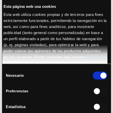
Esta página web usa cookies
Esta web utiliza cookies propias y de terceros para fines
estrictamente funcionales, permitiendo la navegación en la
web, así como para fines analíticos, para mostrarte
publicidad (tanto general como personalizada) en base a
un perfil elaborado a partir de tus hábitos de navegación
October 22, 2026 (Barcelona)
(p. ej. páginas visitadas), para optimizar la web y para
Sananda Maitreya
poder valorar las opiniones de los productos adquiridos
por los usuarios. Puede consultar aquí nuestra
POLÍTICA
DE COOKIES
Selección
Necesario
de
consentimiento
Preferencias
See details
Bryan Adams
Estadística