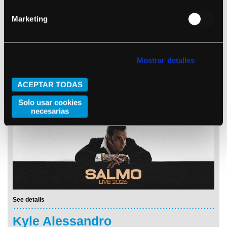
Marketing
Mostrar detalles
ACEPTAR TODAS
See details
Solo usar cookies
Salmo
necesarias
See details
Kyle Alessandro