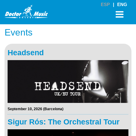
ESP
|
ENG
Events
Headsend
September 10, 2026 (Barcelona)
Sigur Rós: The Orchestral Tour