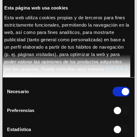
Esta página web usa cookies
Esta web utiliza cookies propias y de terceros para fines
estrictamente funcionales, permitiendo la navegación en la
web, así como para fines analíticos, para mostrarte
publicidad (tanto general como personalizada) en base a
un perfil elaborado a partir de tus hábitos de navegación
October 22, 2026 (Barcelona)
(p. ej. páginas visitadas), para optimizar la web y para
Sananda Maitreya
poder valorar las opiniones de los productos adquiridos
por los usuarios. Puede consultar aquí nuestra
POLÍTICA
DE COOKIES
Selección
Necesario
de
consentimiento
Preferencias
See details
Bryan Adams
Estadística