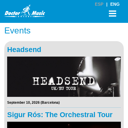
ESP
|
ENG
Events
Headsend
September 10, 2026 (Barcelona)
Sigur Rós: The Orchestral Tour