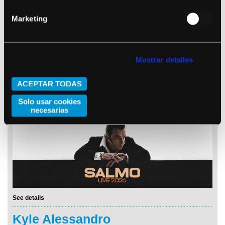
Marketing
Mostrar detalles
ACEPTAR TODAS
See details
Solo usar cookies
Salmo
necesarias
See details
Kyle Alessandro