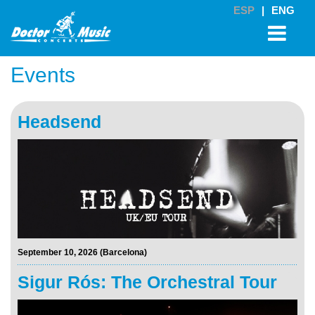
ESP
|
ENG
Events
Headsend
September 10, 2026 (Barcelona)
Sigur Rós: The Orchestral Tour