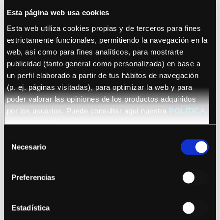
Esta página web usa cookies
Esta web utiliza cookies propias y de terceros para fines
estrictamente funcionales, permitiendo la navegación en la
web, así como para fines analíticos, para mostrarte
publicidad (tanto general como personalizada) en base a
un perfil elaborado a partir de tus hábitos de navegación
October 22, 2026 (Barcelona)
(p. ej. páginas visitadas), para optimizar la web y para
Sananda Maitreya
poder valorar las opiniones de los productos adquiridos
por los usuarios. Puede consultar aquí nuestra
POLÍTICA
DE COOKIES
Selección
Necesario
de
consentimiento
Preferencias
See details
Bryan Adams
Estadística