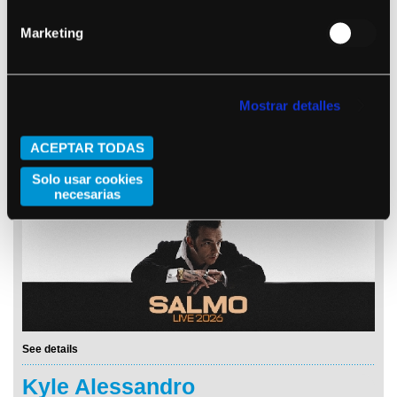
Marketing
Mostrar detalles
ACEPTAR TODAS
See details
Solo usar cookies
Salmo
necesarias
See details
Kyle Alessandro