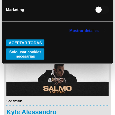
Marketing
Mostrar detalles
ACEPTAR TODAS
See details
Solo usar cookies
Salmo
necesarias
See details
Kyle Alessandro