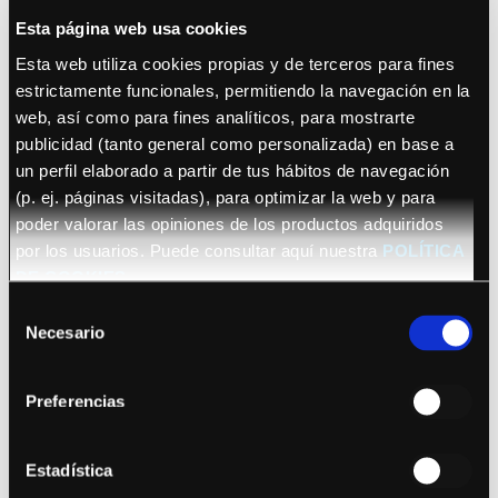
Esta página web usa cookies
Esta web utiliza cookies propias y de terceros para fines
estrictamente funcionales, permitiendo la navegación en la
web, así como para fines analíticos, para mostrarte
publicidad (tanto general como personalizada) en base a
un perfil elaborado a partir de tus hábitos de navegación
October 22, 2026 (Barcelona)
(p. ej. páginas visitadas), para optimizar la web y para
Sananda Maitreya
poder valorar las opiniones de los productos adquiridos
por los usuarios. Puede consultar aquí nuestra
POLÍTICA
DE COOKIES
Selección
Necesario
de
consentimiento
Preferencias
See details
Bryan Adams
Estadística