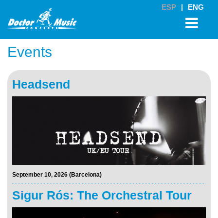
ESP
|
ENG
Events
Headsend
September 10, 2026 (Barcelona)
Sigur Rós: The Orchestral Tour