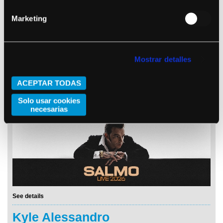
Marketing
Mostrar detalles
ACEPTAR TODAS
See details
Solo usar cookies
Salmo
necesarias
See details
Kyle Alessandro