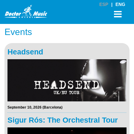
ESP
|
ENG
Events
Headsend
September 10, 2026 (Barcelona)
Sigur Rós: The Orchestral Tour