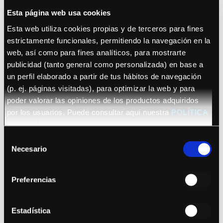
Esta página web usa cookies
Esta web utiliza cookies propias y de terceros para fines
estrictamente funcionales, permitiendo la navegación en la
web, así como para fines analíticos, para mostrarte
publicidad (tanto general como personalizada) en base a
un perfil elaborado a partir de tus hábitos de navegación
October 22, 2026 (Barcelona)
(p. ej. páginas visitadas), para optimizar la web y para
Sananda Maitreya
poder valorar las opiniones de los productos adquiridos
por los usuarios. Puede consultar aquí nuestra
POLÍTICA
DE COOKIES
Selección
Necesario
de
consentimiento
Preferencias
See details
Bryan Adams
Estadística