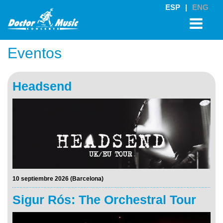
ESP
|
ENG
Eventos
Headsend
10 septiembre 2026 (Barcelona)
Sigur Rós: The Orchestral Tour