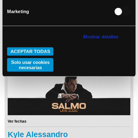
Marketing
Mostrar detalles
ACEPTAR TODAS
Ver fechas
Solo usar cookies
Salmo
necesarias
Ver fechas
Kyle Alessandro