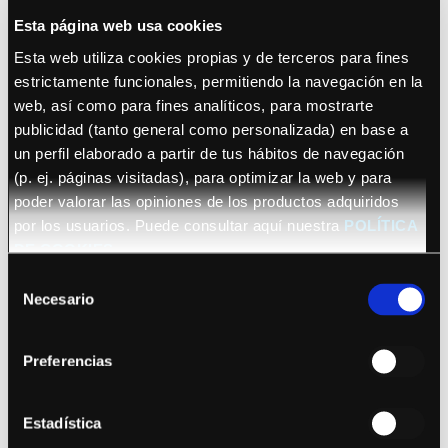
Esta página web usa cookies
Esta web utiliza cookies propias y de terceros para fines
estrictamente funcionales, permitiendo la navegación en la
web, así como para fines analíticos, para mostrarte
publicidad (tanto general como personalizada) en base a
un perfil elaborado a partir de tus hábitos de navegación
22 octubre 2026 (Barcelona)
(p. ej. páginas visitadas), para optimizar la web y para
Sananda Maitreya
poder valorar las opiniones de los productos adquiridos
por los usuarios. Puede consultar aquí nuestra
POLÍTICA
DE COOKIES
Selección
Necesario
de
consentimiento
Preferencias
Ver fechas
Bryan Adams
Estadística