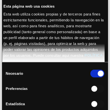
Esta página web usa cookies
Esta web utiliza cookies propias y de terceros para fines
estrictamente funcionales, permitiendo la navegación en la
web, así como para fines analíticos, para mostrarte
publicidad (tanto general como personalizada) en base a
un perfil elaborado a partir de tus hábitos de navegación
22 octubre 2026 (Barcelona)
(p. ej. páginas visitadas), para optimizar la web y para
Sananda Maitreya
poder valorar las opiniones de los productos adquiridos
por los usuarios. Puede consultar aquí nuestra
POLÍTICA
DE COOKIES
Selección
Necesario
de
consentimiento
Preferencias
Ver fechas
Bryan Adams
Estadística