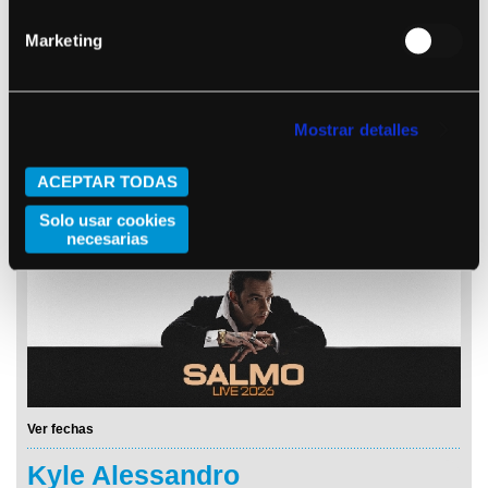
Marketing
Mostrar detalles
ACEPTAR TODAS
Ver fechas
Solo usar cookies
Salmo
necesarias
Ver fechas
Kyle Alessandro