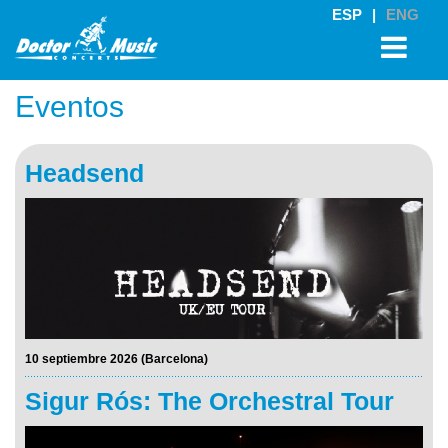
ESP
|
ENG
Eventos
Headsend
10 septiembre 2026 (Barcelona)
Sigur Rós: The Orchestral Tour