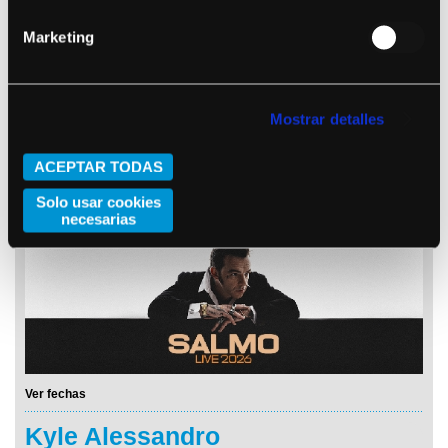
Marketing
Mostrar detalles
ACEPTAR TODAS
Ver fechas
Solo usar cookies
Salmo
necesarias
Ver fechas
Kyle Alessandro