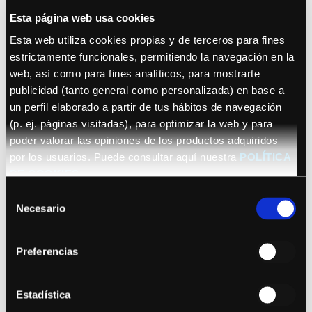
Esta página web usa cookies
Esta web utiliza cookies propias y de terceros para fines
estrictamente funcionales, permitiendo la navegación en la
web, así como para fines analíticos, para mostrarte
publicidad (tanto general como personalizada) en base a
un perfil elaborado a partir de tus hábitos de navegación
22 octubre 2026 (Barcelona)
(p. ej. páginas visitadas), para optimizar la web y para
Sananda Maitreya
poder valorar las opiniones de los productos adquiridos
por los usuarios. Puede consultar aquí nuestra
POLÍTICA
DE COOKIES
Selección
Necesario
de
consentimiento
Preferencias
Ver fechas
Bryan Adams
Estadística