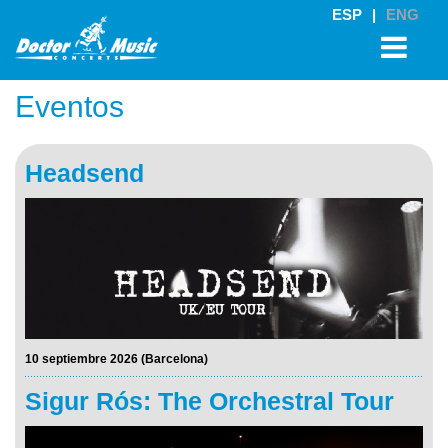
ESP
|
ENG
Eventos
Headsend
10 septiembre 2026 (Barcelona)
Sigur Rós: The Orchestral Tour