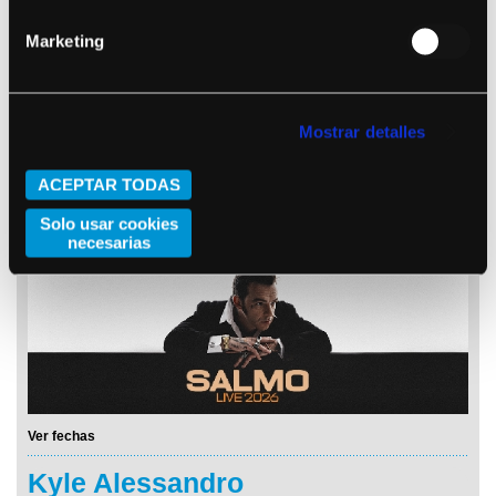
Marketing
Mostrar detalles
ACEPTAR TODAS
Ver fechas
Solo usar cookies
Salmo
necesarias
Ver fechas
Kyle Alessandro