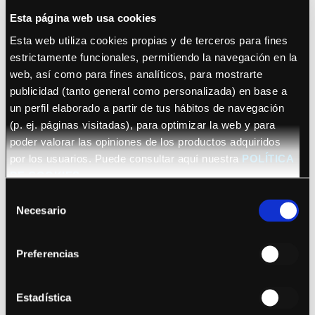
Esta página web usa cookies
Esta web utiliza cookies propias y de terceros para fines
estrictamente funcionales, permitiendo la navegación en la
web, así como para fines analíticos, para mostrarte
publicidad (tanto general como personalizada) en base a
un perfil elaborado a partir de tus hábitos de navegación
22 octubre 2026 (Barcelona)
(p. ej. páginas visitadas), para optimizar la web y para
Sananda Maitreya
poder valorar las opiniones de los productos adquiridos
por los usuarios. Puede consultar aquí nuestra
POLÍTICA
DE COOKIES
Selección
Necesario
de
consentimiento
Preferencias
Ver fechas
Bryan Adams
Estadística