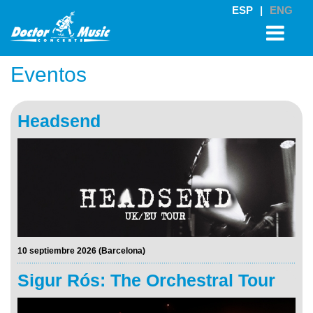
ESP
|
ENG
Eventos
Headsend
10 septiembre 2026 (Barcelona)
Sigur Rós: The Orchestral Tour