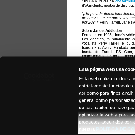
10:00h
a través de
doctormus
(IVA incluido, gastos de distribuc
"¡Ha pasado demasiado tiempo, 
de nuevo… cantando y volando 
por 2024!"
Perry Farrell, Jane’s 
Sobre Jane’s Addiction
Formada en 1985, Jane's Addic
Los Ángeles, mundialmente c
vocalista Perry Farrell, el gui
bajista Eric Avery. Fundada por
banda de Farrell, PSi Com, 
impresionante álbum en directo
dos álbumes de estudio,
Nothi
primera gira de despedida de la
Esta página web usa cook
que desde entonces se ha conve
grupo se ha disuelto y vuelto a
Avery al bajo en una única gira
Esta web utiliza cookies p
Chaney). En 2003 la banda pub
estrictamente funcionales,
volvió a unir y salió de gira po
The Great Escape Artist
. 
así como para fines analít
permaneciendo activos. En 20
conjunta con The Smashing Pump
general como personalizada
de tus hábitos de navegació
optimizar la web y para po
productos adquiridos por l
© 2026 - BIG TOURS S
nuestra
POLÍTICA DE C