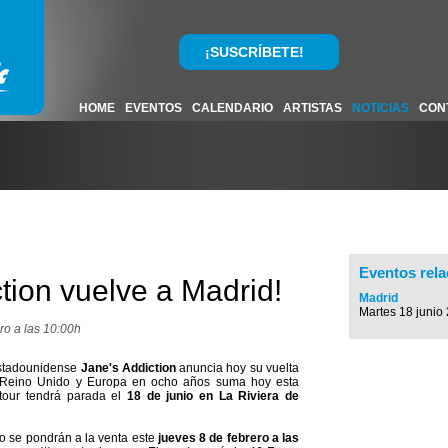
¡SUSCRÍBETE!
HOME
EVENTOS
CALENDARIO
ARTISTAS
NOTICIAS
CON
Eventos rel
tion vuelve a Madrid!
Madrid
Martes 18 junio
ero a las 10:00h
estadounidense
Jane's Addiction
anuncia hoy su vuelta
r Reino Unido y Europa en ocho años suma hoy esta
tour tendrá parada el
18 de junio en La Riviera de
to se pondrán a la venta este
jueves 8 de febrero a las