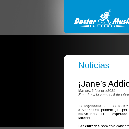
Noticias
¡Jane’s Addic
Martes, 6 febrero 2024
Entradas a la venta el 8 de febr
¡La legendaria banda de rock 
a Madrid! Su primera gira po
nueva fecha. El tan esperado 
Madrid
.
Las
entradas
para este concier