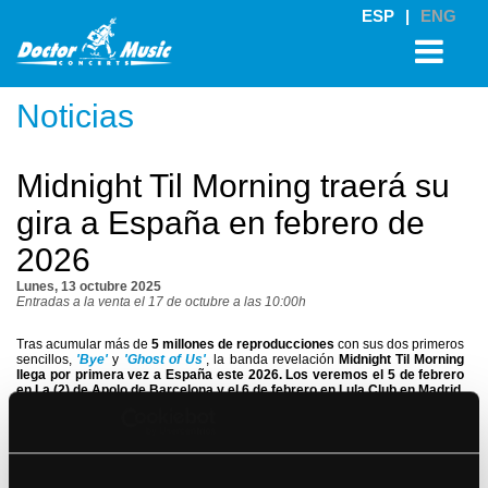
ESP
|
ENG
Noticias
Midnight Til Morning traerá su
gira a España en febrero de
2026
Lunes, 13 octubre 2025
Entradas a la venta el 17 de octubre a las 10:00h
Tras acumular más de
5 millones de reproducciones
con sus dos primeros
sencillos,
'Bye'
y
'Ghost of Us'
, la banda revelación
Midnight Til Morning
llega por primera vez a España este 2026. Los veremos el 5 de febrero
en La (2) de Apolo de Barcelona y el 6 de febrero en Lula Club en Madrid
.
Las
entradas
para estos shows estarán disponibles a partir del
viernes 17
de octubre a las 10:00h
a través de
doctormusic.com
(*) y entradas.com.
El precio será de 28 Euros (IVA incluido, gastos de distribución no
incluidos).