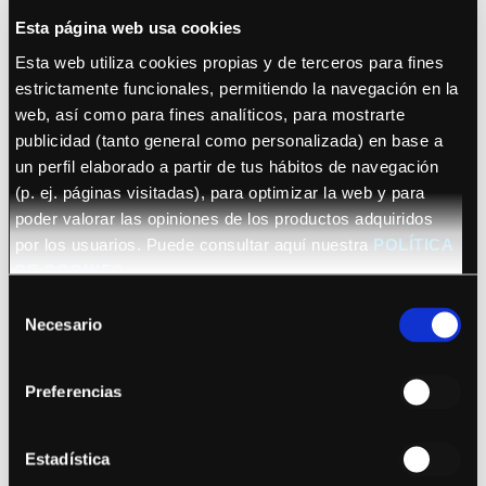
Esta página web usa cookies
Esta web utiliza cookies propias y de terceros para fines
estrictamente funcionales, permitiendo la navegación en la
web, así como para fines analíticos, para mostrarte
publicidad (tanto general como personalizada) en base a
un perfil elaborado a partir de tus hábitos de navegación
October 22, 2026 (Barcelona)
(p. ej. páginas visitadas), para optimizar la web y para
Sananda Maitreya
poder valorar las opiniones de los productos adquiridos
por los usuarios. Puede consultar aquí nuestra
POLÍTICA
DE COOKIES
Selección
Necesario
de
consentimiento
Preferencias
See details
Bryan Adams
Estadística