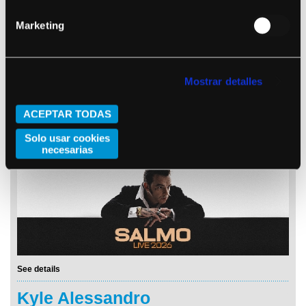
Marketing
Mostrar detalles
ACEPTAR TODAS
See details
Solo usar cookies
Salmo
necesarias
See details
Kyle Alessandro