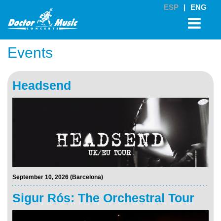
ESP
|
ENG
Events
Headsend
September 10, 2026 (Barcelona)
Sigur Rós: The Orchestral Tour